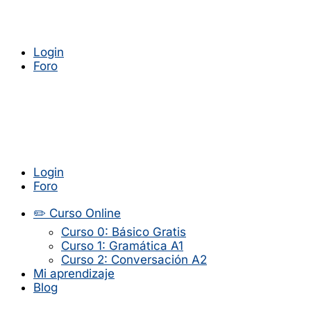
Login
Foro
Login
Foro
✏️ Curso Online
Curso 0: Básico Gratis
Curso 1: Gramática A1
Curso 2: Conversación A2
Mi aprendizaje
Blog