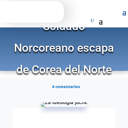
Soldado
Norcoreano escapa
de Corea del Norte
4 comentarios