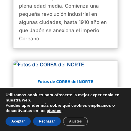
plena edad media. Comienza una
pequeña revolución industrial en
algunas ciudades, hasta 1910 año en
que Japón se anexiona el imperio
Coreano
Fotos de COREA del NORTE
Fotos de COREA del NORTE, Si estás
Utilizamos cookies para ofrecerte la mejor experiencia en
pensando en viajar a Corea del norte y
nuestra web.
Puedes aprender más sobre qué cookies empleamos o
ya conoces lo necesario para ir allí tal
desactivarlas en los
ajustes
.
como lo contamos en este post, ahora
Aceptar
Rechazar
Ajustes
toca conocer los lugares,monumentos