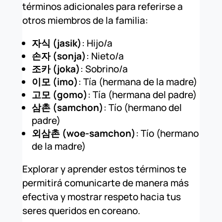
términos adicionales para referirse a
otros miembros de la familia:
자식 (jasik)
: Hijo/a
손자 (sonja)
: Nieto/a
조카 (joka)
: Sobrino/a
이모 (imo)
: Tía (hermana de la madre)
고모 (gomo)
: Tía (hermana del padre)
삼촌 (samchon)
: Tío (hermano del
padre)
외삼촌 (woe-samchon)
: Tío (hermano
de la madre)
Explorar y aprender estos términos te
permitirá comunicarte de manera más
efectiva y mostrar respeto hacia tus
seres queridos en coreano.