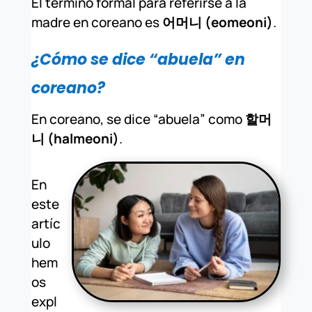
El término formal para referirse a la
madre en coreano es
어머니 (eomeoni)
.
¿Cómo se dice “abuela” en
coreano?
En coreano, se dice “abuela” como
할머
니 (halmeoni)
.
En
este
artíc
ulo
hem
os
expl