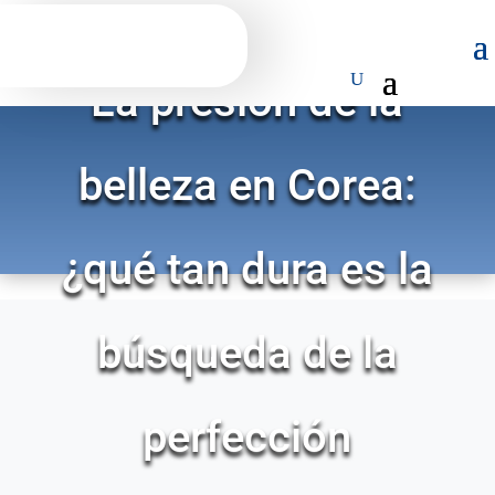
La presión de la
belleza en Corea:
¿qué tan dura es la
búsqueda de la
perfección