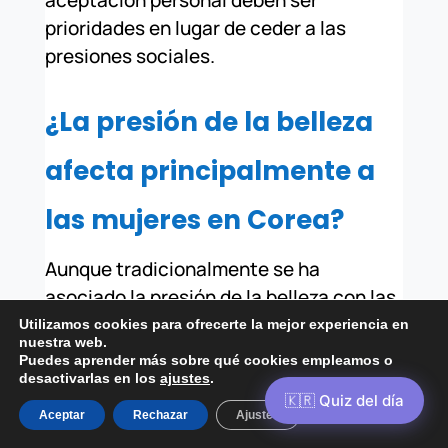
prioridades en lugar de ceder a las
presiones sociales.
¿La presión de la belleza
afecta principalmente a
las mujeres en Corea?
Aunque tradicionalmente se ha
asociado la presión de la belleza con las
mujeres, es importante reconocer que
Utilizamos cookies para ofrecerte la mejor experiencia en
nuestra web.
los estándares también afectan a los
Puedes aprender más sobre qué cookies empleamos o
hombres en la sociedad coreana. Si bien
desactivarlas en los
ajustes
.
las expectativas pueden variar
Aceptar
Rechazar
Ajustes
ligeramente entre géneros, ambos