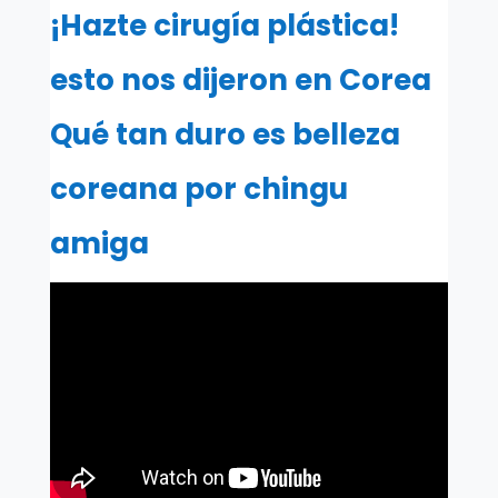
¡Hazte cirugía plástica!
esto nos dijeron en Corea
Qué tan duro es belleza
coreana por chingu
amiga