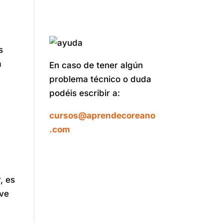
s
a
En caso de tener algún
problema técnico o duda
podéis escribir a:
cursos@aprendecoreano
.com
, es
eve