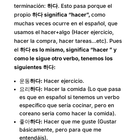
terminación:
하다
. Esto pasa porque el
propio
하다 significa “hacer”,
como
muchas veces ocurre en el español, que
usamos el hacer+algo (Hacer ejercicio,
hacer la compra, hacer tareas…etc). Pues
el
하다 es lo mismo, significa “hacer ” y
como le sigue otro verbo, tenemos los
siguientes 하다:
운동
하다:
Hacer ejercicio.
요리
하다:
Hacer la comida (Lo que pasa
es que en español si tenemos un verbo
específico que sería cocinar, pero en
coreano seria como hacer la comida).
좋아
하다:
Hacer que me guste (Gustar
básicamente, pero para que me
entendáis).