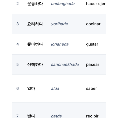
2
운동하다
undonghada
hacer ejercicio
3
요리하다
yorihada
cocinar
4
좋아하다
johahada
gustar
5
산책하다
sanchaekhada
pasear
6
알다
alda
saber
7
받다
batda
recibir