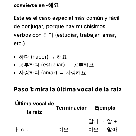
convierte en -해요
Este es el caso especial más común y fácil
de conjugar, porque hay muchísimos
verbos con 하다 (estudiar, trabajar, amar,
etc.)
하다 (hacer) → 해요
공부하다 (estudiar) → 공부해요
사랑하다 (amar) → 사랑해요
Paso 1: mira la última vocal de la raíz
Última vocal de
Terminación
Ejemplo
la raíz
알다 → 알 +
ㅏ o ㅗ
-아요
아요 →
알아