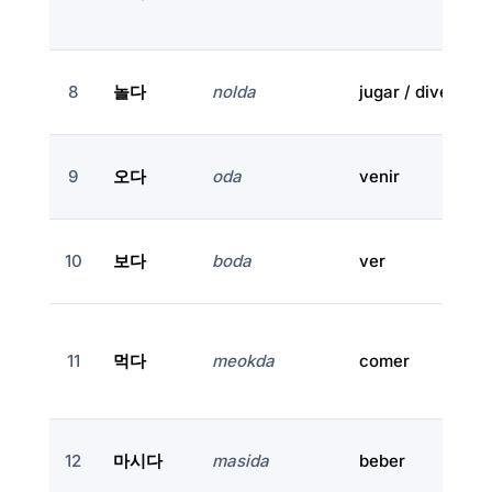
8
놀다
nolda
jugar / divertirse
9
오다
oda
venir
10
보다
boda
ver
11
먹다
meokda
comer
12
마시다
masida
beber