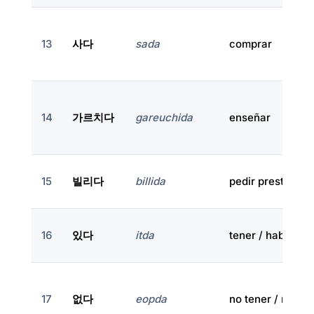
13
사다
sada
comprar
14
가르치다
gareuchida
enseñar
15
빌리다
billida
pedir prestado / 
16
있다
itda
tener / haber / e
17
없다
eopda
no tener / no ha