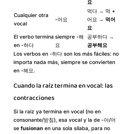
요
먹다 → 먹 +
Cualquier otra
-어요
어요 →
먹어
vocal
요
El verbo termina
siempre -해
공부하다 →
en -하다
요
공부해요
Los verbos en -하다 son los más fáciles: no
importa nada más, siempre se convierten
en -해요.
Cuando la raíz termina en vocal: las
contracciones
Si la raíz ya termina en vocal (no en
consonante/받침), esa vocal y la de -아/어
se
fusionan
en una sola sílaba, para no