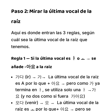
Paso 2: Mirar la última vocal de la
raíz
Aquí es donde entran las 3 reglas, según
cuál sea la última vocal de la raíz que
tenemos.
Regla 1 — Si la última vocal es ㅏ o ㅗ → se
añade -아요 a la raiz
가다 (ir) → 가→ La última vocal de la raiz
es A por lo que + 아요 → pero como 가 ya
termina en ㅏ, se utiliza solo una ㅏ →가
요 (y no dos como si fuera 가아요)
오다 (venir) → 오 → La última vocal de la
ㅗ
raiz es
por lo que+ 아요 → pero se