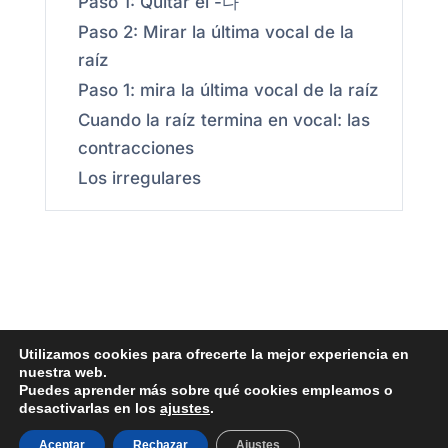
Paso 1: Quitar el -다
Paso 2: Mirar la última vocal de la
raíz
Paso 1: mira la última vocal de la raíz
Cuando la raíz termina en vocal: las
contracciones
Los irregulares
Utilizamos cookies para ofrecerte la mejor experiencia en
nuestra web.
Contacto
|
Blog
|
Política de Privacidad
|
Puedes aprender más sobre qué cookies empleamos o
desactivarlas en los
ajustes
.
Condiciones de Uso
|
Política de Cookies
|
Política de Ventas
|
FAQ
Aceptar
Rechazar
Ajustes