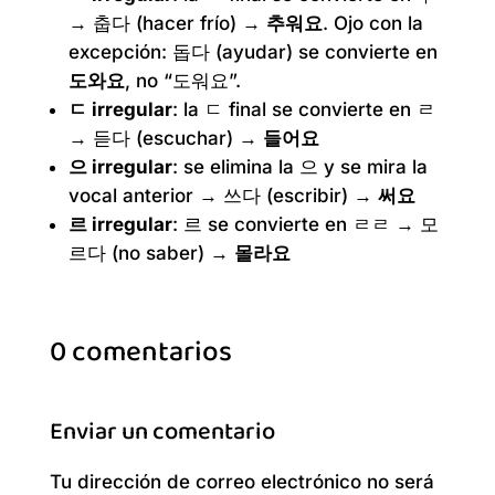
→ 춥다 (hacer frío) →
추워요
. Ojo con la
excepción: 돕다 (ayudar) se convierte en
도와요
, no “도워요”.
ㄷ irregular
: la ㄷ final se convierte en ㄹ
→ 듣다 (escuchar) →
들어요
으 irregular
: se elimina la 으 y se mira la
vocal anterior → 쓰다 (escribir) →
써요
르 irregular
: 르 se convierte en ㄹㄹ → 모
르다 (no saber) →
몰라요
0 comentarios
Enviar un comentario
Tu dirección de correo electrónico no será